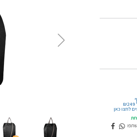
ף
₪
ם לחצו כאן
חת
שתפו