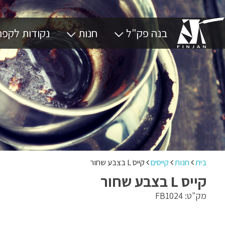
בנה פק"ל
חנות
נקודות לקפ
פק"ל קפה
מבצעים
אזור צפון
פקל בישול חוזר
קייסים
אזור דרום
בקרוב
בישול
אזור מרכז
פק"לים
שונות
ריהוט שטח
גזיות
בית
חנות
קייסים
קייס L בצבע שחור
קפה
קייס L בצבע שחור
כוסות
מק"ט: FB1024
אחסון
פינג'אנים