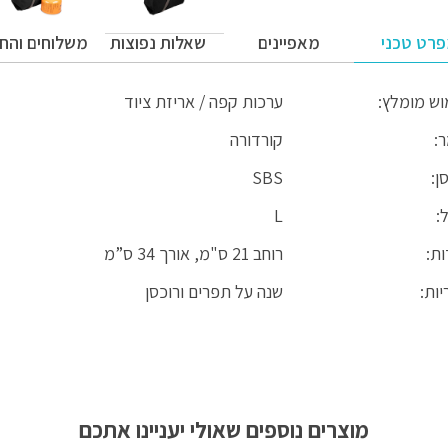
רט טכני
מאפיינים
שאלות נפוצות
משלוחים והח
וש מומלץ:
ערכות קפה / אריזת ציוד
פקה עד 5 ימי עסקים למעט אזורים מרוחקים.
ר:
קורדורה
ליח ישלח הודעה שעתיים לפני הגעה לכתובתכם.
ן:
SBS
:
L
ות:
רוחב 21 ס"מ, אורך 34 ס”מ
ות:
שנה על תפרים ורוכסן
מוצרים נוספים שאולי יעניינו אתכם