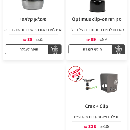
מגן רוח Optimus clip-on
פינג'אן קלאסי
מגן רוח לגזיות המתחברות על הבלון
הפינג'אן המסורתי המוכר והטוב, בדיוק
כמו זה שסבא היה מבשל בו את הקפה
עם ההל.
35
35
89
89
₪
₪
₪
₪
הוסף לעגלה
הוסף לעגלה
Crux + Clip
חבילה גזייה ומגן רוח מקצועיים
338
338
₪
₪