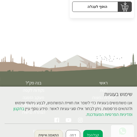
הוסף לעגלה
ראשי
בנה פק"ל
חנות
נקודות לקפה
שימוש בעוגיות
שאלות נפוצות
מעקב הזמנה
אנו משתמשים בעוגיות כדי לשפר את חוויית המשתמש, לבצע ניתוחי שימוש
הסיפור שלנו
שירות לקוחות
ולהתאים פרסומות. ניתן לבחור אילו סוגי עוגיות לאשר: מידע נוסף עיין
בתקנון
תקנון
הצהרת נגישות
ומדיניות הפרטיות המעודכנת
.
© 2026 כל הזכויות שמורות לחברת FINJAN
קבל הכל
דחה
התאמה אישית