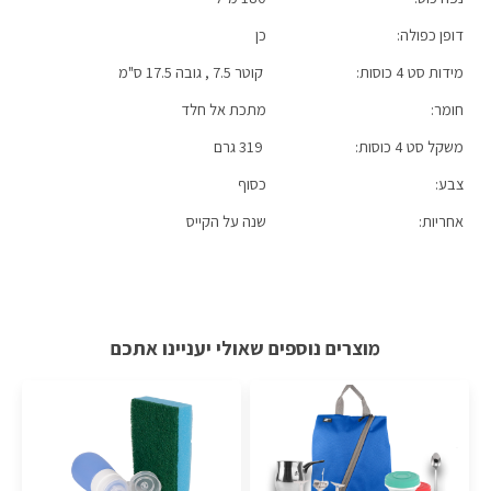
האם הכוסות שבירות?
השליח ישלח הודעה שעתיים לפני הגעה לכתובתכם.
דופן כפולה:
כן
מידות סט 4 כוסות:
קוטר 7.5 , גובה 17.5 ס"מ
האם אפשר לשטוף את הכוסות במדיח כלים?
חומר:
מתכת אל חלד
משקל סט 4 כוסות:
319 גרם
האם יש לכוסות טעם לוואי?
צבע:
כסוף
אחריות:
שנה על הקייס
האם הכוסות מחלידות?
מוצרים נוספים שאולי יעניינו אתכם