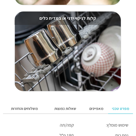
קלות לניקוי ידני או במדיח כלים
מפרט טכני
מאפיינים
שאלות נפוצות
משלוחים והחזרות
האם הכוסות מתחממות?
שימוש מומלץ:
קפה/תה
זמן אספקה עד 5 ימי עסקים למעט אזורים מרוחקים.
נפח כוס:
180 מ"ל