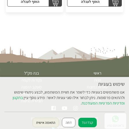
הוסף לעגלה
הוסף לעגלה
ראשי
בנה פק"ל
חנות
נקודות לקפה
שימוש בעוגיות
שאלות נפוצות
מעקב הזמנה
אנו משתמשים בעוגיות כדי לשפר את חוויית המשתמש, לבצע ניתוחי שימוש
הסיפור שלנו
שירות לקוחות
ולהתאים פרסומות. ניתן לבחור אילו סוגי עוגיות לאשר: מידע נוסף עיין
בתקנון
תקנון
הצהרת נגישות
ומדיניות הפרטיות המעודכנת
.
© 2026 כל הזכויות שמורות לחברת FINJAN
קבל הכל
דחה
התאמה אישית
צ'אט עם נציג