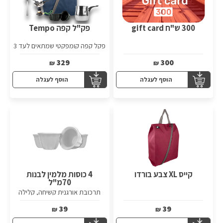
300 ש"ח gift card
פק"ל קפה Tempo
פקל קפה קומפקטי שמתאים לעד 3
מטיילים.
329
300
₪
₪
הוסף לעגלה
הוסף לעגלה
קייס XL צבע בורדו
4 כוסות מלמין לבנות
70מ"ל
תרכובת אורגנית קשיחה, קלילה
ועמידה
39
39
₪
₪