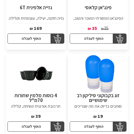
פינג'אן קלאסי
גזייה אלפינית 6T
הפינג'אן המסורתי המוכר והטוב,
גזיה חזקה, יעילה, עוצמתית וקלילה.
בדיוק כמו זה שסבא היה מבשל בו את
הקפה עם ההל.
169
35
35
₪
₪
₪
הוסף לעגלה
הוסף לעגלה
זוג בקבוקוני סיליקון רב
4 כוסות מלמין שחורות
שימושיים
70מ"ל
סוחבים בדיוק את מה שצריכים
תרכובת אורגנית קשיחה, קלילה
ועמידה
39
19
₪
₪
הוסף לעגלה
הוסף לעגלה