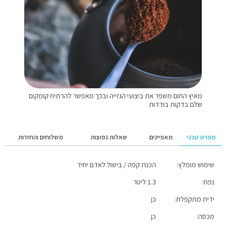
מאיץ החום משפר את ביצועי הגזייה ובכך מאפשר להרתיח קומקום
שלם בדקות בודדות
מפרט טכני
מאפיינים
שאלות נפוצות
משלוחים והחזרות
שימוש מומלץ:
הכנת קפה / בישול לאדם יחיד
פינג'אן בעיצוב
זמן אספקה עד 5 ימי עסקים למעט אזורים מרוחקים.
נפח:
1.3 ליטר
נפח גדול
השליח ישלח הודעה שעתיים לפני הגעה לכתובתכם.
ידית מתקפלת:
כן
מכסה לקיצור זמן ההרתחה
מכסה:
כן
חזק ועמיד במיוחד