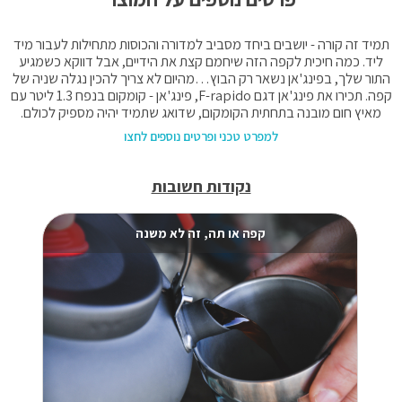
תמיד זה קורה - יושבים ביחד מסביב למדורה והכוסות מתחילות לעבור מיד
ליד. כמה חיכית לקפה הזה שיחמם קצת את הידיים, אבל דווקא כשמגיע
התור שלך, בפינג'אן נשאר רק הבוץ…מהיום לא צריך להכין נגלה שניה של
קפה. תכירו את פינג'אן דגם F-rapido, פינג'אן - קומקום בנפח 1.3 ליטר עם
מאיץ חום מובנה בתחתית הקומקום, שדואג שתמיד יהיה מספיק לכולם.
למפרט טכני ופרטים נוספים לחצו
נקודות חשובות
קפה או תה, זה לא משנה