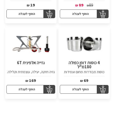
19
89
89
₪
₪
₪
הוסף לעגלה
הוסף לעגלה
4 כוסות דופן כפולה
גזייה אלפינית 6T
180מ"ל
כוסות מבודדות מחום ועמידות
גזיה חזקה, יעילה, עוצמתית וקלילה.
לנפילות. עשויות נירוסטה שלא
מחלידה.
169
69
₪
₪
הוסף לעגלה
הוסף לעגלה