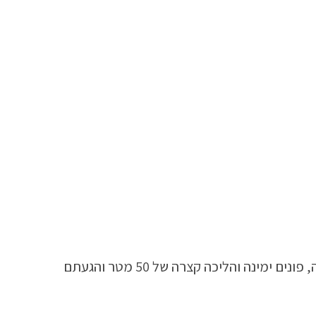
כתגיעו למקום שהוויז כיוון אותכם, תחנו את הרכב ותמשיכו ברגל במעלה הדרך עד שרואים פניה ימינה במעלה הגבעה, פונים ימינה והליכה קצרה של 50 מטר והגעתם