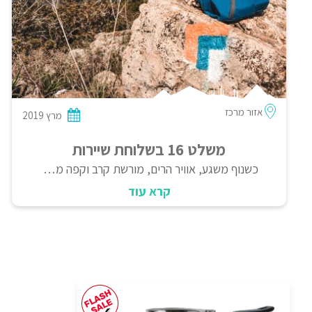
אזור מרכז
מרץ 2019
משלט 16 בשלוחת שיירות
כשנוף משגע, אוויר הרים, מורשת קרב וקפה מעולה נפגשים. מצאו לכם פינה שקטה ונעימה בתוך החורש והירוק, תנו לרחש הגזייה, ערבוב הקפה והלגימות להיות הרעשים היחידים שיפיגו את הדממה ופשוט תיהנו מכל רגע. משלט 16 הוא אחד מאתרי הקרבות הנמצאים על שלוחת שיירות הקרויה על שמן של השיירות אשר עלו לירושלים דרך שער הגיא במלחמת העצמאות. מדובר ברכס הרים בו ניהלה חטיבת הראל של הפלמ"ח קרבות קשים על מנת לשלוט בו ובכך לאבטח את הדרך לירושלים.
קרא עוד