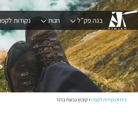
בנה פק"ל
חנות
נקודות לקפ
פק"ל קפה
מבצעים
אזור מרכז
פקל בישול חוזר
פינג'אנים
אזור צפון
בקרוב
פק"לים
אזור דרום
ריהוט שטח
גזיות
קפה
כוסות
בית
נקודות לקפה
קיבוץ גבעת ברנר
שונות
אחסון
בישול
קייסים