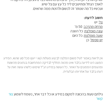
לאורך הנחל ומתישבים ליד כל עץ עם צל שיש.
ועכשיו כל מה שנותר זה לנשום ולהינות ממה שרואים.
חשוב לדעת:
צל
: יש
מרחק מהרכב
: 50 מ'
עונה מומלצת
: כל השנה
שעה מומלצת
: כל היום
יש ספסל
: כן
אין לראות באמור לעיל משום המלצה לביצוע פעולות ו/או י ייעוץ מכל סוג שהוא. המידע
המוצג הינו לידיעה בלבד ואינו מהווה תחליף לבדיקה המתחשבת בנתונים מהשטח
ומהגופים הממונים על האזור. כל העושה במידע הנ"ל שימוש כלשהו עושה זאת על
דעתו בלבד ועל אחריותו הבלעדית.
גילתם טעות בהכוונה למקום במידע או כל דבר אחר, נשמח לשמוע
צור
קשר