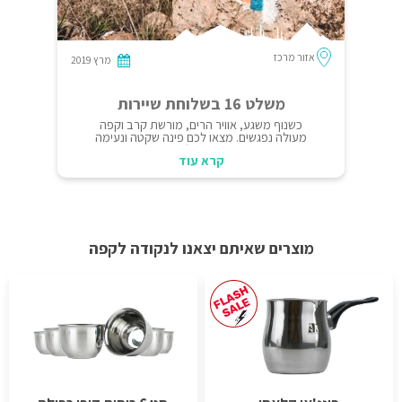
אזור מרכז
מרץ 2019
משלט 16 בשלוחת שיירות
כשנוף משגע, אוויר הרים, מורשת קרב וקפה
מעולה נפגשים. מצאו לכם פינה שקטה ונעימה
בתוך החורש והירוק, תנו לרחש הגזייה, ערבוב
קרא עוד
הקפה והלגימות להיות הרעשים היחידים שיפיגו
את הדממה ופשוט תיהנו מכל רגע. משלט 16
הוא אחד מאתרי הקרבות הנמצאים על שלוחת
שיירות הקרויה על שמן של השיירות אשר עלו
לירושלים דרך שער הגיא במלחמת העצמאות.
מדובר ברכס הרים בו ניהלה חטיבת הראל של
הפלמ"ח קרבות קשים על מנת לשלוט בו ובכך
מוצרים שאיתם יצאנו לנקודה לקפה
לאבטח את הדרך לירושלים.