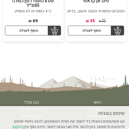
פינג'אן קלאסי
סט 6 כוסות דופן כפולה
85מ"ל
הפינג'אן המסורתי המוכר והטוב, בדיוק
כי 4 כוסות זה לא מספיק
כמו זה שסבא היה מבשל בו את הקפה
עם ההל.
69
35
35
₪
₪
₪
הוסף לעגלה
הוסף לעגלה
ראשי
בנה פק"ל
חנות
נקודות לקפה
שימוש בעוגיות
שאלות נפוצות
מעקב הזמנה
אנו משתמשים בעוגיות כדי לשפר את חוויית המשתמש, לבצע ניתוחי שימוש
הסיפור שלנו
שירות לקוחות
ולהתאים פרסומות. ניתן לבחור אילו סוגי עוגיות לאשר: מידע נוסף עיין
בתקנון