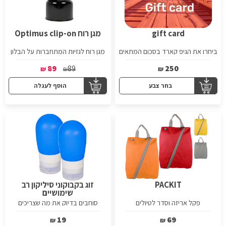
gift card
מגן רוח Optimus clip-on
ביחרו את הגיפ קארד בסכום המתאים
מגן רוח לגזיות המתחברות על הבלון
לכם- לחצו כאן לבחירה
89
89
250
₪
₪
₪
בחר צבע
הוסף לעגלה
PACKIT
זוג בקבוקוני סיליקון רב
שימושיים
פקל אריזה וסדר לטיולים
סוחבים בדיוק את מה שצריכים
19
69
₪
₪