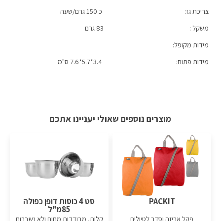
צריכת גז:
כ 150 גרם/שעה
משקל :
83 גרם
מידות מקופל:
מידות פתוח:
3.4*5.7*7.6 ס"מ
מוצרים נוספים שאולי יעניינו אתכם
PACKIT
סט 4 כוסות דופן כפולה
85מ"ל
פקל אריזה וסדר לטיולים
קלות, מבודדות מחום ולא נשברות