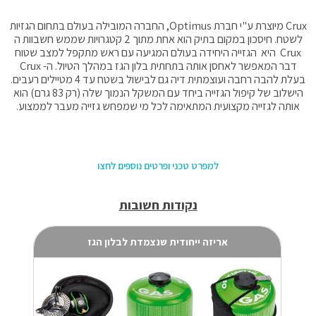
Crux מיוצרת ע"י חברת Optimus, החברה המובילה בעולם בתחום הגזיות
לשטח. חיסכון במקום בתיק הוא אחת מתוך 2 קטגרויות שממש חשבוות ה
Crux היא הגזייה היחידה בעולם המגיעה עם ראש מתקפל למצב שטוח
דבר המאפשר לאחסן אותה בתחתית בלון הגז במהלך הטיול. ה- Crux
בעלת להבה רחבה ועוצמתית דיה גם לבישול בשטח עד 4 מטיילים רעבים.
הישלוב של קיפול הגזייה ביחד עם המשקל הנמוך שלה (רק 83 גרם) הוא
אותה לגזייה מקצועית המתאימה לכל מי שמפחש גזייה מעבר לממצוע.
למפרט טכני ופרטים נוספים לחצו
נקודות חשובות
אריזה ייחודית שנצמדת לבלון הגז